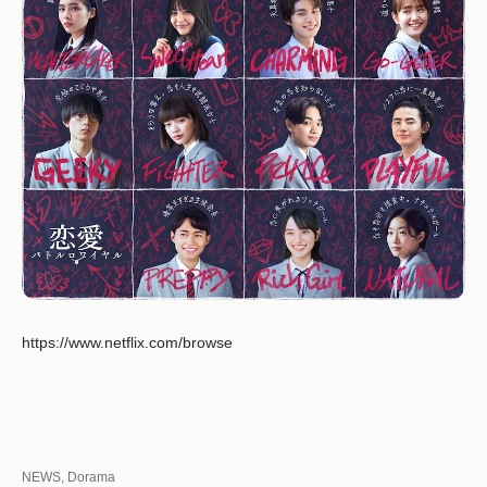
https://www.netflix.com/browse
カ
NEWS
,
Dorama