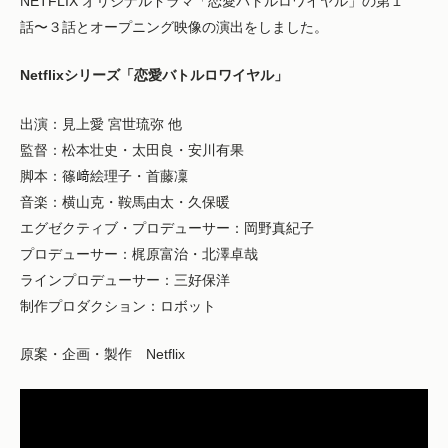
NETFLIX オリジナルドラマ「恋愛バトルロワイヤル」の第１
話〜３話とオープニング映像の演出をしました。
Netflixシリーズ「恋愛バトルロワイヤル」
出演：見上愛 宮世琉弥 他
監督：松本壮史・太田良・安川有果
脚本：篠﨑絵理子・首藤凜
音楽：横山克・鞍馬由太・久保暖
エグゼクティブ・プロデューサー：岡野真紀子
プロデューサー：梶原富治・北澤卓哉
ラインプロデューサー：三好保洋
制作プロダクション：ロボット
原案・企画・製作 Netflix