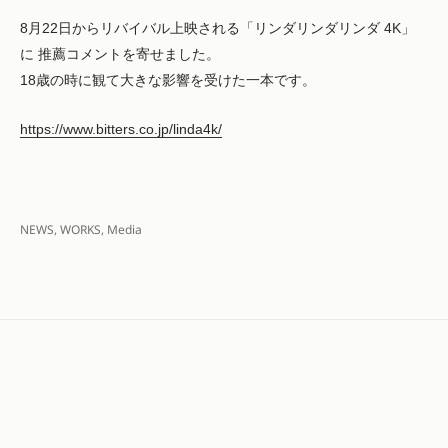
8月22日からリバイバル上映される「リンダリンダリンダ 4K」
に 推薦コメントを寄せました。
18歳の時に観て大きな影響を受けた一本です。
https://www.bitters.co.jp/linda4k/
カ
NEWS
,
WORKS
,
Media
テ
ゴ
リ
ー
投
稿
ナ
ビ
ゲ