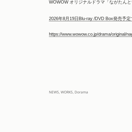
WOWOW オリジナルドラマ「ながたん
2026年8月19日Blu-ray /DVD Box発売
https://www.wowow.co.jp/drama/original/na
カ
NEWS
,
WORKS
,
Dorama
テ
ゴ
リ
ー